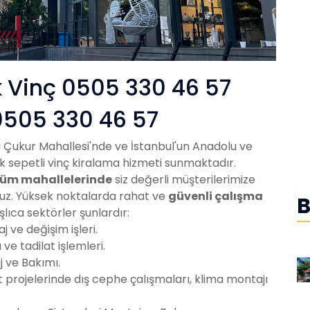
k Vinç 0505 330 46 57
0505 330 46 57
si Çukur Mahallesi'nde ve İstanbul'un Anadolu ve
ık sepetli vinç kiralama hizmeti sunmaktadır.
tüm mahallelerinde
siz değerli müşterilerimize
ruz. Yüksek noktalarda rahat ve
güvenli çalışma
B
lıca sektörler şunlardır:
aj ve değişim işleri.
e tadilat işlemleri.
j ve Bakımı.
at projelerinde dış cephe çalışmaları, klima montajı