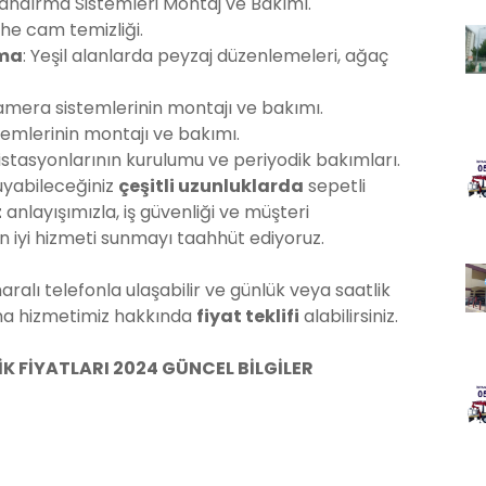
andırma Sistemleri Montaj ve Bakımı.
phe cam temizliği.
ama
: Yeşil alanlarda peyzaj düzenlemeleri, ağaç
kamera sistemlerinin montajı ve bakımı.
emlerinin montajı ve bakımı.
 istasyonlarının kurulumu ve periyodik bakımları.
duyabileceğiniz
çeşitli uzunluklarda
sepetli
t
anlayışımızla, iş güvenliği ve müşteri
 iyi hizmeti sunmayı taahhüt ediyoruz.
ralı telefonla ulaşabilir ve günlük veya saatlik
ama hizmetimiz hakkında
fiyat teklifi
alabilirsiniz.
K FİYATLARI 2024 GÜNCEL BİLGİLER