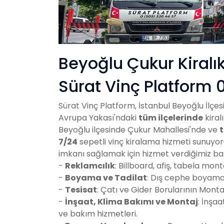
Beyoğlu Çukur Kiralı
Sürat Vinç Platform 
Sürat Vinç Platform, İstanbul Beyoğlu İlçe
Avrupa Yakası'ndaki
tüm ilçelerinde
kiral
Beyoğlu ilçesinde Çukur Mahallesi'nde ve
7/24
sepetli vinç kiralama hizmeti sunuyo
imkanı sağlamak için hizmet verdiğimiz baş
-
Reklamcılık
: Billboard, afiş, tabela mont
-
Boyama ve Tadilat
: Dış cephe boyama v
-
Tesisat
: Çatı ve Gider Borularının Monta
-
İnşaat, Klima Bakımı ve Montaj
: İnşa
ve bakım hizmetleri.