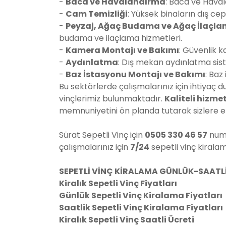
-
Baca ve Havalandırma
: Baca ve Haval
-
Cam Temizliği
: Yüksek binaların dış ce
-
Peyzaj, Ağaç Budama ve Ağaç İlaçl
budama ve ilaçlama hizmetleri.
-
Kamera Montajı ve Bakımı
: Güvenlik 
-
Aydınlatma
: Dış mekan aydınlatma sist
-
Baz İstasyonu Montajı ve Bakımı
: Baz
Bu sektörlerde çalışmalarınız için ihtiyaç 
vinçlerimiz bulunmaktadır.
Kaliteli hizme
memnuniyetini ön planda tutarak sizlere en
Sürat Sepetli Vinç için
0505 330 46 57
numa
çalışmalarınız için
7/24
sepetli vinç kiral
SEPETLİ VİNÇ KİRALAMA GÜNLÜK-SAATLİ
Kiralık Sepetli Vinç Fiyatları
Günlük Sepetli Vinç Kiralama Fiyatları
Saatlik Sepetli Vinç Kiralama Fiyatları
Kiralık Sepetli Vinç Saatli Ücreti