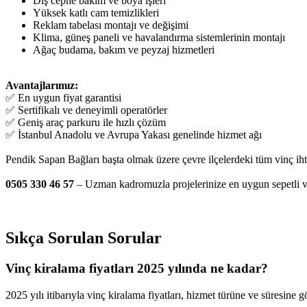
Dış cephe bakım ve boya işleri
Yüksek katlı cam temizlikleri
Reklam tabelası montajı ve değişimi
Klima, güneş paneli ve havalandırma sistemlerinin montajı
Ağaç budama, bakım ve peyzaj hizmetleri
Avantajlarımız:
✅ En uygun fiyat garantisi
✅ Sertifikalı ve deneyimli operatörler
✅ Geniş araç parkuru ile hızlı çözüm
✅ İstanbul Anadolu ve Avrupa Yakası genelinde hizmet ağı
Pendik Sapan Bağları başta olmak üzere çevre ilçelerdeki tüm vinç ihti
0505 330 46 57
– Uzman kadromuzla projelerinize en uygun sepetli v
Sıkça Sorulan Sorular
Vinç kiralama fiyatları 2025 yılında ne kadar?
2025 yılı itibarıyla vinç kiralama fiyatları, hizmet türüne ve süresine