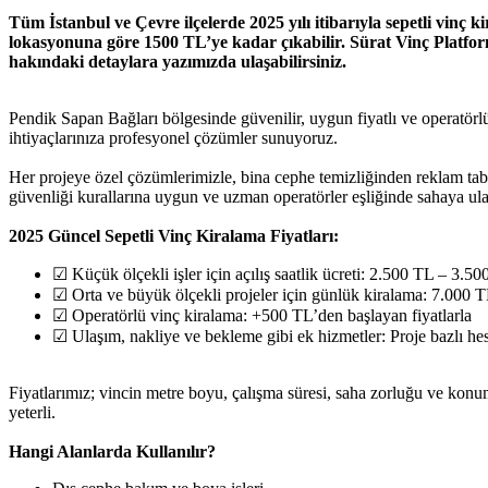
Tüm İstanbul ve Çevre ilçelerde 2025 yılı itibarıyla sepetli vinç ki
lokasyonuna göre 1500 TL’ye kadar çıkabilir. Sürat Vinç Platform,
hakındaki detaylara yazımızda ulaşabilirsiniz.
Pendik Sapan Bağları bölgesinde güvenilir, uygun fiyatlı ve operatörlü
ihtiyaçlarınıza profesyonel çözümler sunuyoruz.
Her projeye özel çözümlerimizle, bina cephe temizliğinden reklam tab
güvenliği kurallarına uygun ve uzman operatörler eşliğinde sahaya ula
2025 Güncel Sepetli Vinç Kiralama Fiyatları:
☑ Küçük ölçekli işler için açılış saatlik ücreti: 2.500 TL – 3.5
☑ Orta ve büyük ölçekli projeler için günlük kiralama: 7.000 
☑ Operatörlü vinç kiralama: +500 TL’den başlayan fiyatlarla
☑ Ulaşım, nakliye ve bekleme gibi ek hizmetler: Proje bazlı he
Fiyatlarımız; vincin metre boyu, çalışma süresi, saha zorluğu ve konum
yeterli.
Hangi Alanlarda Kullanılır?