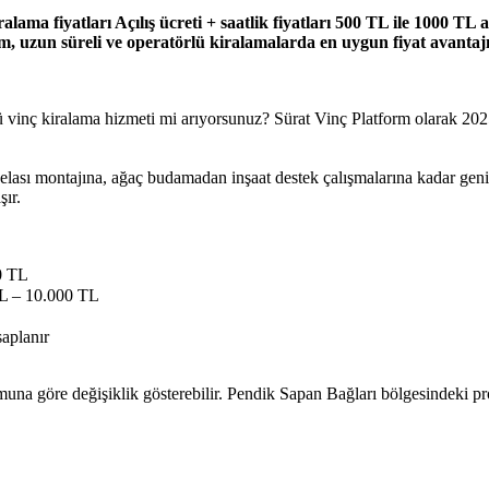
ralama fiyatları Açılış ücreti + saatlik fiyatları 500 TL ile 1000 TL 
 uzun süreli ve operatörlü kiralamalarda en uygun fiyat avantajını
 vinç kiralama hizmeti mi arıyorsunuz? Sürat Vinç Platform olarak 2025 y
elası montajına, ağaç budamadan inşaat destek çalışmalarına kadar geni
şır.
00 TL
TL – 10.000 TL
saplanır
una göre değişiklik gösterebilir. Pendik Sapan Bağları bölgesindeki proj