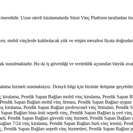
 önemlidir. Uzun süreli kiralamalarda Sürat Vinç Platform tarafından öz
rken, mobil vinçlerde kaldırılacak yük ve erişim mesafesi fiyata doğrudan
ak sunulmaktadır. Bu da iş güvenliği ve verimlilik açısından büyük avan
iralama hizmeti sunmaktayız. Detaylı bilgi için bizimle iletişime geçebil
nç kiralama, Pendik Sapan Bağları mobil vinç kiralama, Pendik Sapan B
ı, Pendik Sapan Bağları mobil vinç firması, Pendik Sapan Bağları uygun 
inç kiralama, Pendik Sapan Bağları profesyonel vinç firmaları, Pendik 
Sapan Bağları bina üstü sepetli vinç, Pendik Sapan Bağları iş yeri vin
eti, Pendik Sapan Bağları güvenli vinç hizmeti, Pendik Sapan Bağları se
ağları 7/24 vinç kiralama, Pendik Sapan Bağları hızlı vinç temini, Pend
ç, Pendik Sapan Bağları sepetli vinç hizmetleri, Pendik Sapan Bağları p